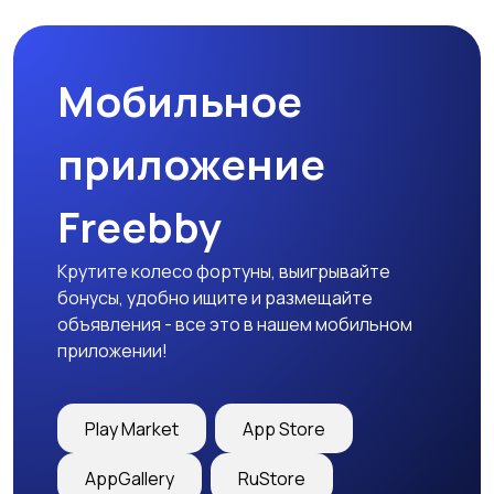
товары
Мобильное
Детская одежда
Детская обувь
приложение
Freebby
Детский транспорт
Крутите колесо фортуны, выигрывайте
бонусы, удобно ищите и размещайте
объявления - все это в нашем мобильном
приложении!
Play Market
App Store
AppGallery
RuStore