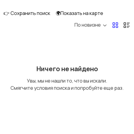
👉 Сохранить поиск
🌍Показать на карте
По новизне
Кормление и питание
Купание
Детская мебель
Подгузники и горшки
Ничего не найдено
Увы, мы не нашли то, что вы искали.
Смягчите условия поиска и попробуйте еще раз.
Радио- и видеоняни
Товары для мам
Товары для учебы
Прочие детские