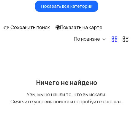
Показать все категории
Фены и стайлеры
Напольные весы
👉 Сохранить поиск
🌍Показать на карте
По новизне
Машинки для стрижки
Бритвы и эпиляторы
и триммеры
Ничего не найдено
Увы, мы не нашли то, что вы искали.
Смягчите условия поиска и попробуйте еще раз.