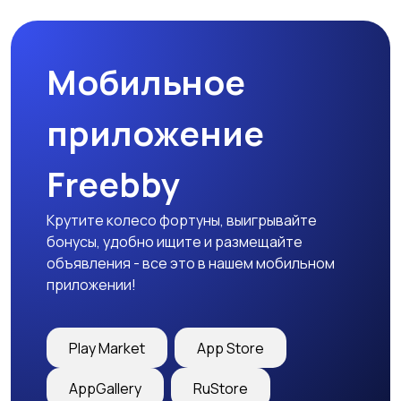
товары
Мобильное
Детская одежда
Детская обувь
приложение
Freebby
Детский транспорт
Крутите колесо фортуны, выигрывайте
бонусы, удобно ищите и размещайте
объявления - все это в нашем мобильном
приложении!
Play Market
App Store
AppGallery
RuStore