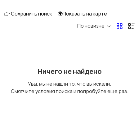
👉 Сохранить поиск
🌍Показать на карте
По новизне
Кормление и питание
Купание
Детская мебель
Подгузники и горшки
Ничего не найдено
Увы, мы не нашли то, что вы искали.
Смягчите условия поиска и попробуйте еще раз.
Радио- и видеоняни
Товары для мам
Товары для учебы
Прочие детские