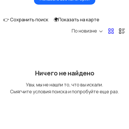
Головные уборы
Домашняя одежда
👉 Сохранить поиск
🌍Показать на карте
По новизне
Комбинезоны
Нижнее белье
Обувь
Пиджаки и костюмы
Ничего не найдено
Увы, мы не нашли то, что вы искали.
Смягчите условия поиска и попробуйте еще раз.
Рубашки
Свитеры и толстовки