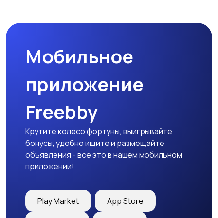
Спецодежда
Спортивная одежда
Мобильное
Футболки и поло
Штаны и шорты
приложение
Freebby
Другое
Крутите колесо фортуны, выигрывайте
бонусы, удобно ищите и размещайте
объявления - все это в нашем мобильном
приложении!
Play Market
App Store