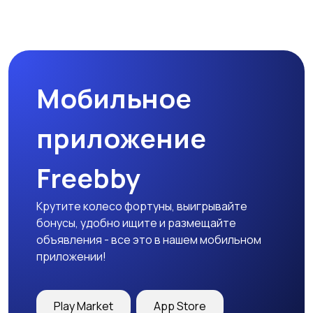
Магазины
Маркетинг и реклама
Мобильное
Медицина
Начало карьеры
приложение
Freebby
Образование и наука
Офисный персонал
Крутите колесо фортуны, выигрывайте
бонусы, удобно ищите и размещайте
объявления - все это в нашем мобильном
приложении!
Перевозки, склад,
Продажи
закупки
Play Market
App Store