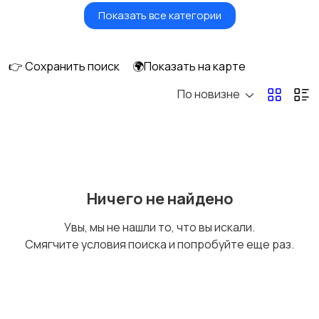
Показать все категории
Бытовые услуги и
Высший менеджмент
клининг
👉 Сохранить поиск
🌍Показать на карте
По новизне
Госслужба
Добыча сырья,
энергетика
Домашний персонал
Издательства и СМИ
Ничего не найдено
Увы, мы не нашли то, что вы искали.
Смягчите условия поиска и попробуйте еще раз.
Информационные
Искусство и
технологии
развлечения