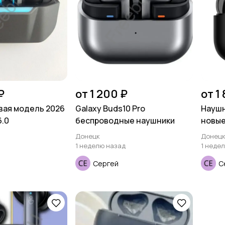
₽
от 1 200 ₽
от 1
вая модель 2026
Galaxy Buds10 Pro
Наушн
6.0
беспроводные наушники
новы
Донецк
Донец
1 неделю назад
1 неде
Сергей
С