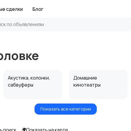
ые сделки
Блог
орловке
Акустика, колонки,
Домашние
сабвуферы
кинотеатры
Показать все категории
Спутниковое и
Аудиоусилители и
цифровое ТВ
ресиверы
ь поиск
🌍Показать на карте