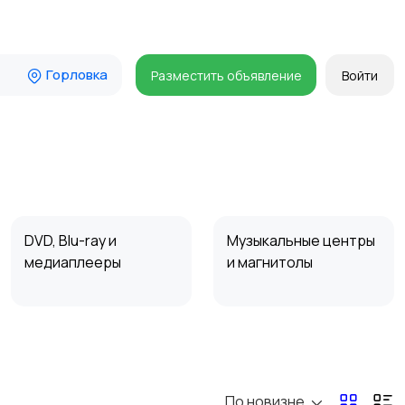
Горловка
Разместить объявление
Войти
DVD, Blu-ray и
Музыкальные центры
медиаплееры
и магнитолы
Наушники
Микрофоны
По новизне