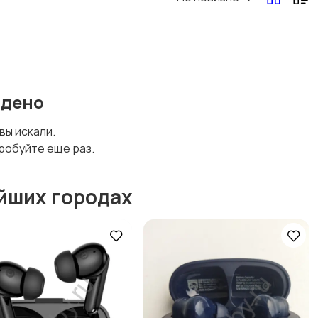
йдено
 вы искали.
робуйте еще раз.
йших городах