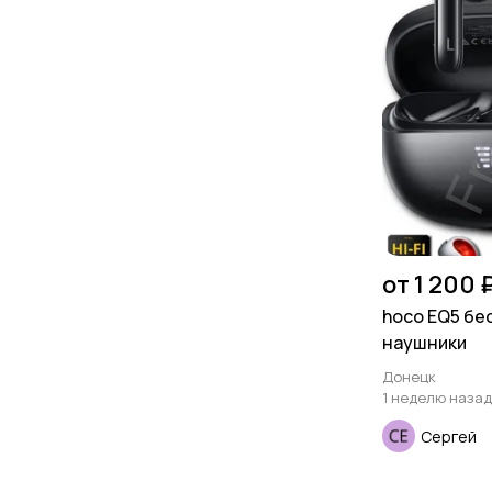
от 1 200 
hoco EQ5 б
наушники
Донецк
1 неделю назад
Сергей