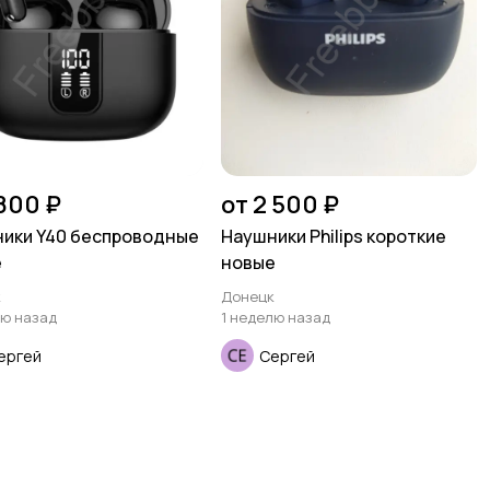
 800 ₽
от 2 500 ₽
ики Y40 беспроводные
Наушники Philips короткие
е
новые
к
Донецк
лю назад
1 неделю назад
ергей
Сергей