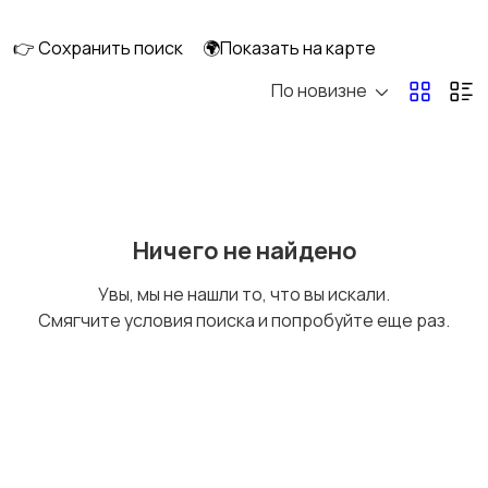
👉 Сохранить поиск
🌍Показать на карте
По новизне
Освещение
Оформление
интерьера
Охрана и
Подставки и тумбы
Ничего не найдено
сигнализации
Увы, мы не нашли то, что вы искали.
Смягчите условия поиска и попробуйте еще раз.
Посуда
Растения и семена
Сад и огород
Садовая мебель