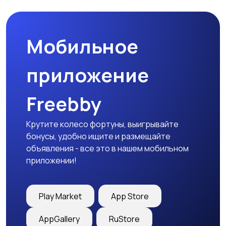
Мобильное
Столы и стулья
Текстиль и ковры
приложение
Freebby
Шкафы и комоды
Другое
Крутите колесо фортуны, выигрывайте
бонусы, удобно ищите и размещайте
объявления - все это в нашем мобильном
приложении!
Play Market
App Store
AppGallery
RuStore