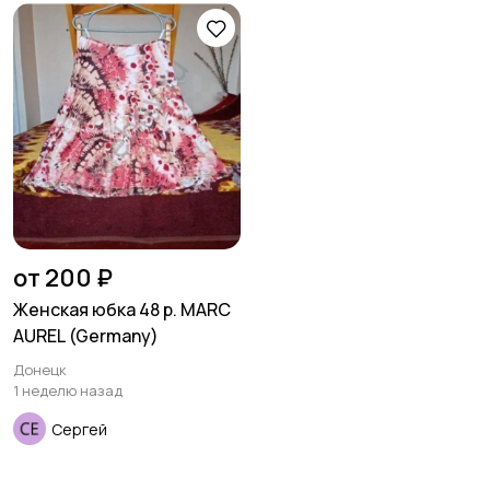
Пиджаки и костюмы
Платья и юбки
Трикотаж
Спортивная одежда
Футболки и топы
Штаны и шорты
от 200 ₽
Женская юбка 48 р. MARC
AUREL (Germany)
Донецк
1 неделю назад
Другая женская
одежда
Сергей