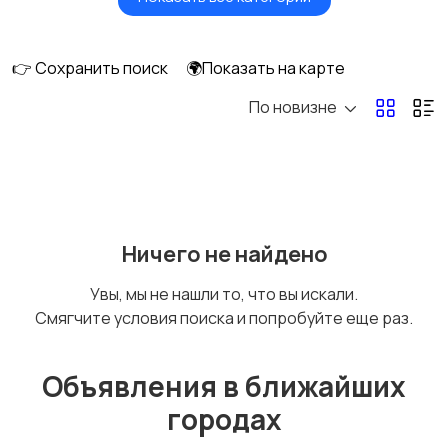
Будущим мамам
Верхняя одежда
👉 Сохранить поиск
🌍Показать на карте
По новизне
Головные уборы
Домашняя одежда
Комбинезоны
Купальники
Ничего не найдено
Увы, мы не нашли то, что вы искали.
Смягчите условия поиска и попробуйте еще раз.
Нижнее белье
Обувь
Объявления в ближайших
городах