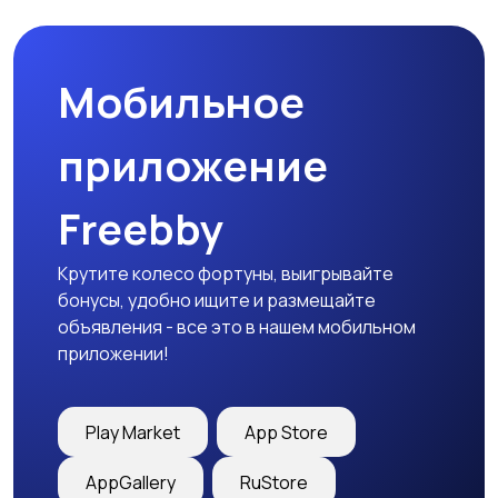
природе
дартс
Мобильное
Тренажеры и фитнес
Спортивное питание
приложение
Freebby
Другое
Крутите колесо фортуны, выигрывайте
бонусы, удобно ищите и размещайте
объявления - все это в нашем мобильном
приложении!
Play Market
App Store
AppGallery
RuStore