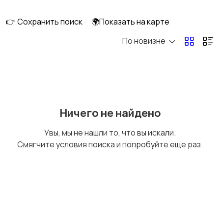
скейтбординг
гироскутеры
👉 Сохранить поиск
🌍Показать на карте
По новизне
Бильярд и боулинг
Водные виды спорта
Единоборства
Зимние виды спорта
Ничего не найдено
Увы, мы не нашли то, что вы искали.
Смягчите условия поиска и попробуйте еще раз.
Игры с мячом
Охота и рыбалка
Туризм и отдых на
Теннис, бадминтон,