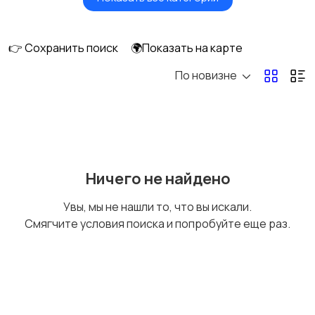
Сушилки для овощей
Грили, шашлычницы,
и фруктов
фритюры
👉 Сохранить поиск
🌍Показать на карте
По новизне
Хлебопечи
Чайники и термопоты
Соковыжималки
Мясорубки
Ничего не найдено
Увы, мы не нашли то, что вы искали.
Смягчите условия поиска и попробуйте еще раз.
Мультиварки и
Кухонные весы
скороварки