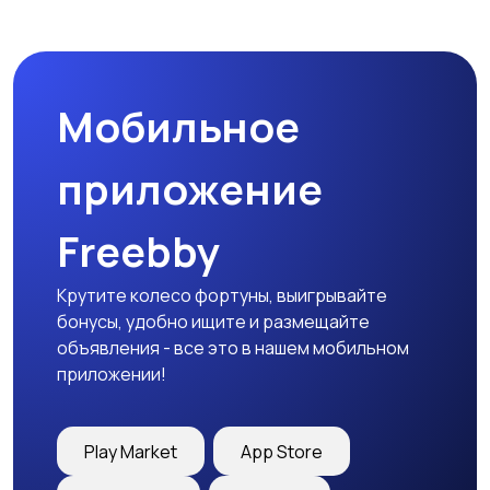
Микроволновые печи
Кофеварки и
кофемолки
Мобильное
Бутербродницы,
Кухонные комбайны,
сэндвичницы,
блендеры и миксеры
приложение
тостеры
Freebby
Крутите колесо фортуны, выигрывайте
бонусы, удобно ищите и размещайте
объявления - все это в нашем мобильном
приложении!
Play Market
App Store