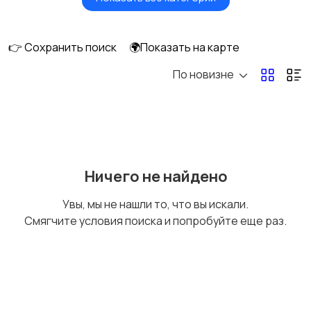
Вентиляторы
Обогреватели
👉 Сохранить поиск
🌍Показать на карте
По новизне
Газовые и
Кондиционеры и
электрические котлы
сплит-системы
Водонагреватели
Ничего не найдено
Увы, мы не нашли то, что вы искали.
Смягчите условия поиска и попробуйте еще раз.