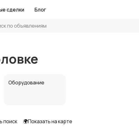
ые сделки
Блог
рловке
Оборудование
ь поиск
🌍Показать на карте