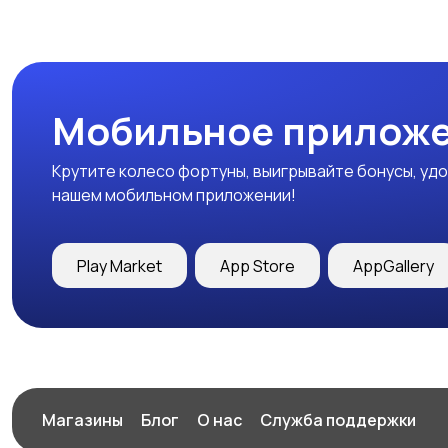
Мобильное приложе
Крутите колесо фортуны, выигрывайте бонусы, удо
нашем мобильном приложении!
Play Market
App Store
AppGallery
Магазины
Блог
О нас
Служба поддержки