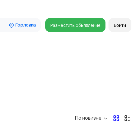
Горловка
Разместить объявление
Войти
По новизне