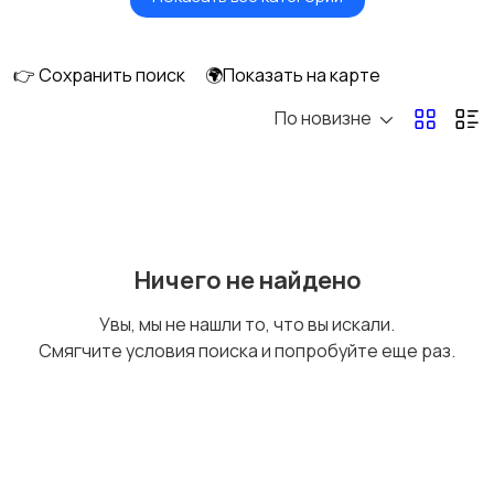
Головные уборы
Домашняя одежда
👉 Сохранить поиск
🌍Показать на карте
По новизне
Комбинезоны
Нижнее белье
Обувь
Пиджаки и костюмы
Ничего не найдено
Увы, мы не нашли то, что вы искали.
Смягчите условия поиска и попробуйте еще раз.
Рубашки
Свитеры и толстовки