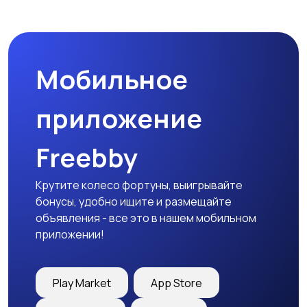
Спецодежда
Спортивная одежда
Мобильное
Футболки и поло
Штаны и шорты
приложение
Freebby
Другое
Крутите колесо фортуны, выигрывайте
бонусы, удобно ищите и размещайте
объявления - все это в нашем мобильном
приложении!
Play Market
App Store