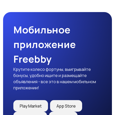
Спецодежда
Спортивная одежда
Мобильное
Футболки и поло
Штаны и шорты
приложение
Freebby
Другое
Крутите колесо фортуны, выигрывайте
бонусы, удобно ищите и размещайте
объявления - все это в нашем мобильном
приложении!
Play Market
App Store