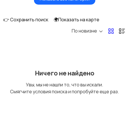
Головные уборы
Домашняя одежда
👉 Сохранить поиск
🌍Показать на карте
По новизне
Комбинезоны
Нижнее белье
Обувь
Пиджаки и костюмы
Ничего не найдено
Увы, мы не нашли то, что вы искали.
Смягчите условия поиска и попробуйте еще раз.
Рубашки
Свитеры и толстовки