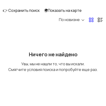
клининг
👉 Сохранить поиск
🌍Показать на карте
По новизне
Госслужба
Добыча сырья,
энергетика
Домашний персонал
Издательства и СМИ
Ничего не найдено
Увы, мы не нашли то, что вы искали.
Смягчите условия поиска и попробуйте еще раз.
Информационные
Искусство и
технологии
развлечения
Магазины
Маркетинг и реклама