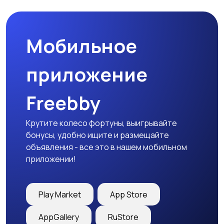
Мобильное
Медицина
Начало карьеры
приложение
Freebby
Образование и наука
Офисный персонал
Крутите колесо фортуны, выигрывайте
бонусы, удобно ищите и размещайте
объявления - все это в нашем мобильном
приложении!
Перевозки, склад,
Продажи
закупки
Play Market
App Store
AppGallery
RuStore