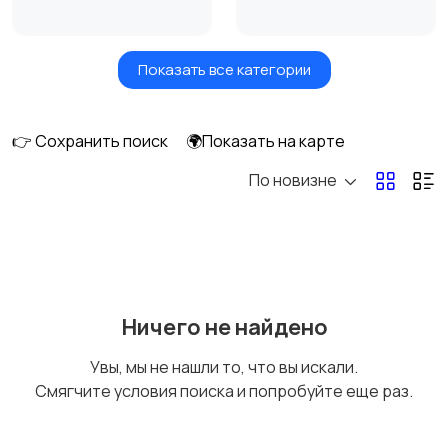
Показать все категории
Сушилки для овощей
Грили, шашлычницы,
и фруктов
фритюры
👉 Сохранить поиск
🌍Показать на карте
По новизне
Хлебопечи
Чайники и термопоты
Соковыжималки
Мясорубки
Ничего не найдено
Увы, мы не нашли то, что вы искали.
Смягчите условия поиска и попробуйте еще раз.
Мультиварки и
Кухонные весы
скороварки