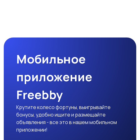
Микроволновые печи
Кофеварки и
кофемолки
Мобильное
Бутербродницы,
Кухонные комбайны,
сэндвичницы,
блендеры и миксеры
приложение
тостеры
Freebby
Крутите колесо фортуны, выигрывайте
бонусы, удобно ищите и размещайте
объявления - все это в нашем мобильном
приложении!