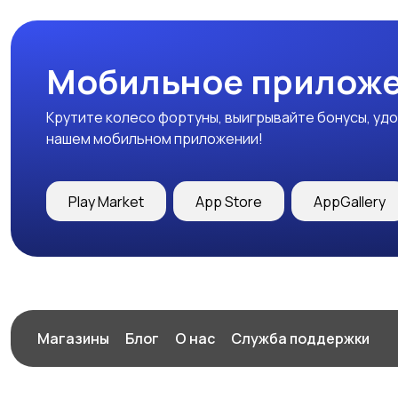
Мобильное приложе
Крутите колесо фортуны, выигрывайте бонусы, удо
нашем мобильном приложении!
Play Market
App Store
AppGallery
Магазины
Блог
О нас
Служба поддержки