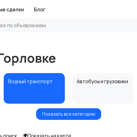
ые сделки
Блог
Горловке
Водный транспорт
Автобусы и грузовики
Показать все категории
Прицепы, дома на
Воздушный
колесах
транспорт
ь поиск
🌍Показать на карте