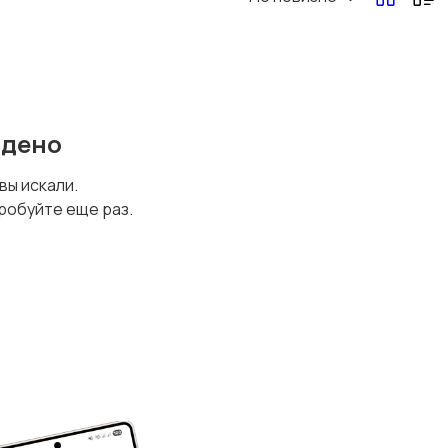
йдено
 вы искали.
робуйте еще раз.