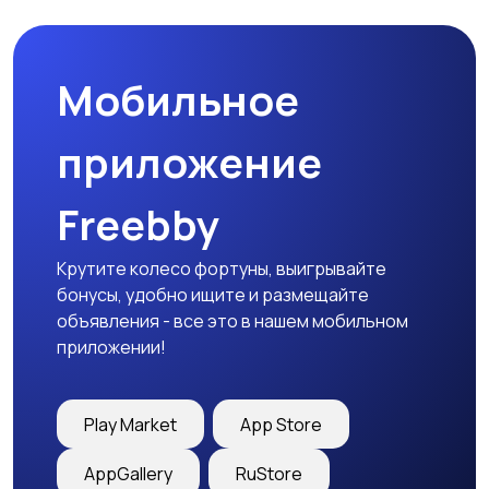
Мобильное
Медицина
Начало карьеры
приложение
Freebby
Образование и наука
Офисный персонал
Крутите колесо фортуны, выигрывайте
бонусы, удобно ищите и размещайте
объявления - все это в нашем мобильном
приложении!
Перевозки, склад,
Продажи
закупки
Play Market
App Store
AppGallery
RuStore