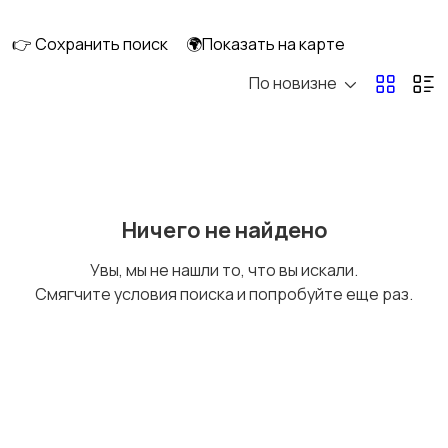
клининг
👉 Сохранить поиск
🌍Показать на карте
По новизне
Госслужба
Добыча сырья,
энергетика
Домашний персонал
Издательства и СМИ
Ничего не найдено
Увы, мы не нашли то, что вы искали.
Смягчите условия поиска и попробуйте еще раз.
Информационные
Искусство и
технологии
развлечения
Магазины
Маркетинг и реклама