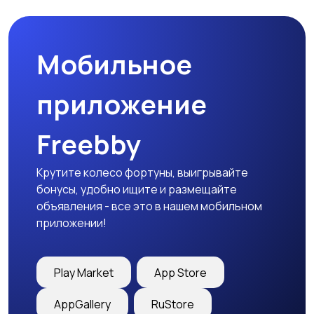
Мобильное
Медицина
Начало карьеры
приложение
Freebby
Образование и наука
Офисный персонал
Крутите колесо фортуны, выигрывайте
бонусы, удобно ищите и размещайте
объявления - все это в нашем мобильном
приложении!
Перевозки, склад,
Продажи
закупки
Play Market
App Store
AppGallery
RuStore