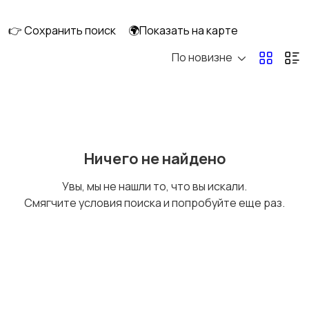
клининг
👉 Сохранить поиск
🌍Показать на карте
По новизне
Госслужба
Добыча сырья,
энергетика
Домашний персонал
Издательства и СМИ
Ничего не найдено
Увы, мы не нашли то, что вы искали.
Смягчите условия поиска и попробуйте еще раз.
Информационные
Искусство и
технологии
развлечения
Магазины
Маркетинг и реклама