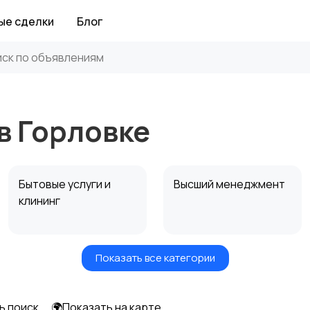
ые сделки
Блог
в Горловке
Бытовые услуги и
Высший менеджмент
клининг
Показать все категории
Информационные
Искусство и
технологии
развлечения
ь поиск
🌍Показать на карте