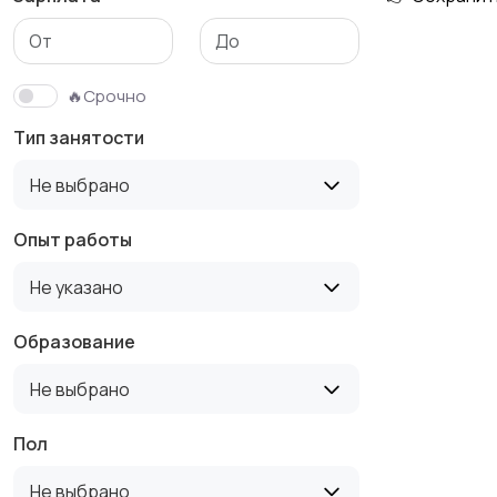
Медицина
Начало карьеры
🔥Срочно
Тип занятости
Производство
Рестораны и
Не выбрано
общепит
Опыт работы
Не указано
Туризм и гостиницы
Управление
недвижимостью
Образование
Не выбрано
Пол
Не выбрано