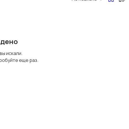
Перевозки, склад,
Продажи
закупки
йдено
Страхование
Строительство и
 вы искали.
ремонт
робуйте еще раз.
Финансы
Юриспруденция