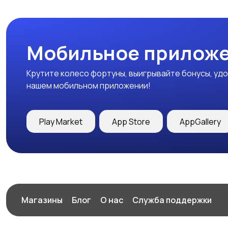
Мобильное приложе
Крутите колесо фортуны, выигрывайте бонусы, удо
нашем мобильном приложении!
Play Market
App Store
AppGallery
Магазины
Блог
О нас
Служба поддержки