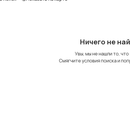
Образование и наука
Офисный персонал
Ничего не на
Сельское хозяйство
Спорт и красота
Увы, мы не нашли то, что
Смягчите условия поиска и поп
Управление
Удаленная работа
персоналом