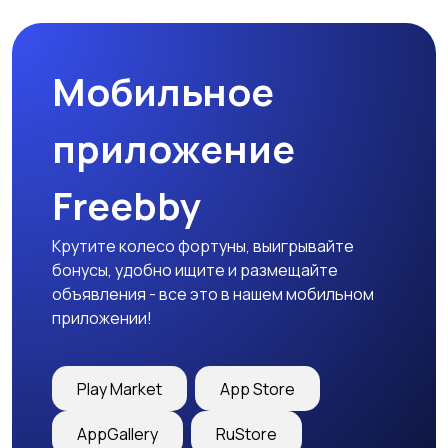
товары
Мобильное
Детская одежда
Детская обувь
приложение
Freebby
Детский транспорт
Крутите колесо фортуны, выигрывайте
бонусы, удобно ищите и размещайте
объявления - все это в нашем мобильном
приложении!
Play Market
App Store
AppGallery
RuStore