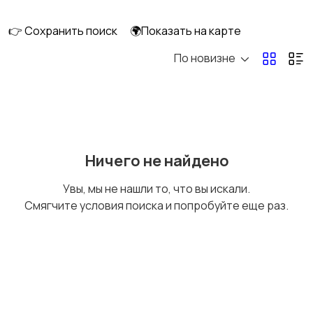
👉 Сохранить поиск
🌍Показать на карте
По новизне
Кормление и питание
Купание
Детская мебель
Подгузники и горшки
Ничего не найдено
Увы, мы не нашли то, что вы искали.
Смягчите условия поиска и попробуйте еще раз.
Радио- и видеоняни
Товары для мам
Товары для учебы
Прочие детские