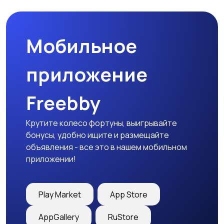
товары
Мобильное
Детская одежда
Детская обувь
приложение
Freebby
Детский транспорт
Крутите колесо фортуны, выигрывайте
бонусы, удобно ищите и размещайте
объявления - все это в нашем мобильном
приложении!
Play Market
App Store
AppGallery
RuStore