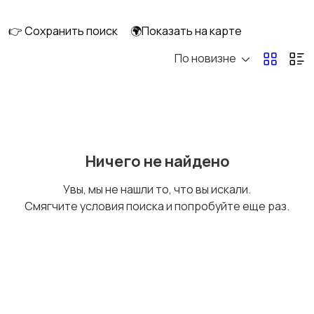
👉 Сохранить поиск
🌍Показать на карте
По новизне
Кормление и питание
Купание
Детская мебель
Подгузники и горшки
Ничего не найдено
Увы, мы не нашли то, что вы искали.
Смягчите условия поиска и попробуйте еще раз.
Радио- и видеоняни
Товары для мам
Товары для учебы
Прочие детские