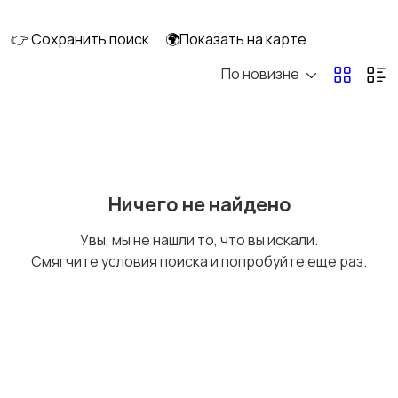
👉 Сохранить поиск
🌍Показать на карте
По новизне
Кормление и питание
Купание
Детская мебель
Подгузники и горшки
Ничего не найдено
Увы, мы не нашли то, что вы искали.
Смягчите условия поиска и попробуйте еще раз.
Радио- и видеоняни
Товары для мам
Товары для учебы
Прочие детские