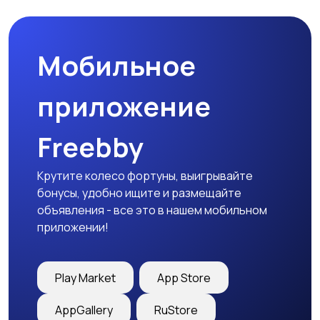
товары
Мобильное
Детская одежда
Детская обувь
приложение
Freebby
Детский транспорт
Крутите колесо фортуны, выигрывайте
бонусы, удобно ищите и размещайте
объявления - все это в нашем мобильном
приложении!
Play Market
App Store
AppGallery
RuStore