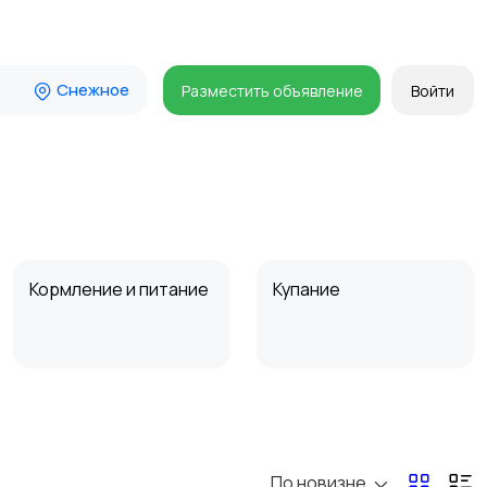
Снежное
Разместить объявление
Войти
Кормление и питание
Купание
Товары для учебы
Прочие детские
товары
По новизне