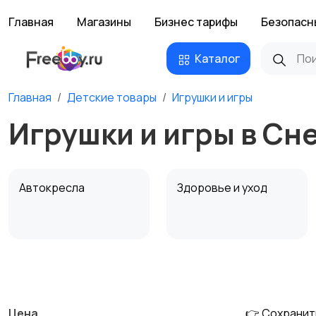
Главная
Магазины
Бизнес тарифы
Безопасн
Каталог
Главная
Детские товары
Игрушки и игры
Игрушки и игры в С
Автокресла
Здоровье и уход
Детская мебель
Подгузники и горшки
Цена
👉 Сохранит