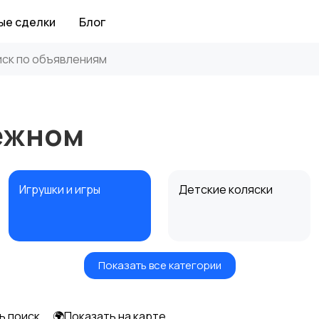
ые сделки
Блог
нежном
Игрушки и игры
Детские коляски
Показать все категории
Радио- и видеоняни
Товары для мам
ь поиск
🌍Показать на карте