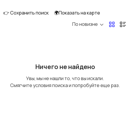
длительно
👉 Сохранить поиск
🌍Показать на карте
По новизне
Аренда комнаты
Аренда дома
длительно
длительно
Аренда квартиры
Аренда комнаты
Ничего не найдено
посуточно
посуточно
Увы, мы не нашли то, что вы искали.
Смягчите условия поиска и попробуйте еще раз.
Аренда дома
Коммерческая
посуточно
недвижимость
Прочие строения
Продажа квартиры