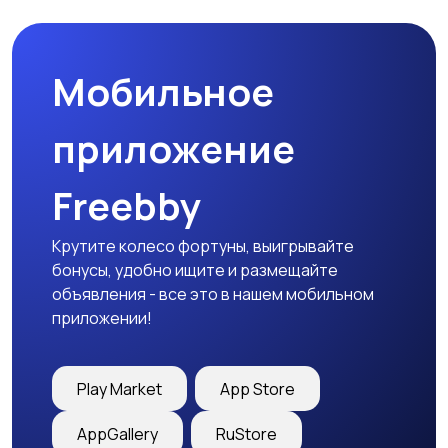
Мобильное
Гаражи и
машиноместа
приложение
Freebby
Крутите колесо фортуны, выигрывайте
бонусы, удобно ищите и размещайте
объявления - все это в нашем мобильном
приложении!
Play Market
App Store
AppGallery
RuStore