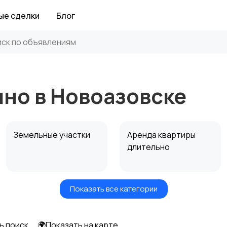
ые сделки
Блог
чно в Новоазовске
Земельные участки
Аренда квартиры
длительно
Показать все категории
Аренда дома
Коммерческая
посуточно
недвижимость
ь поиск
🌍Показать на карте