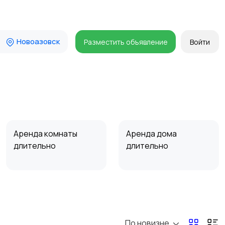
Новоазовск
Разместить объявление
Войти
Аренда комнаты
Аренда дома
длительно
длительно
Прочие строения
Продажа квартиры
По новизне