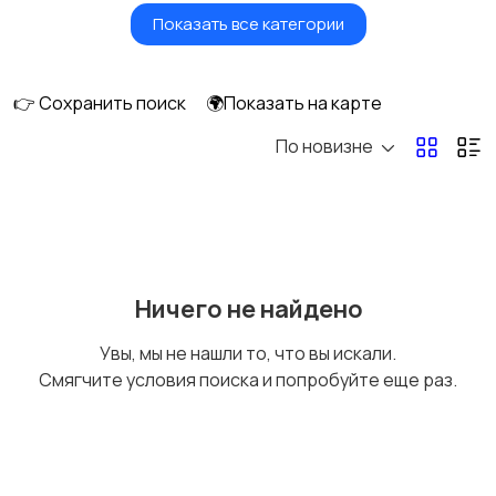
Показать все категории
Земельные участки
Аренда квартиры
длительно
👉 Сохранить поиск
🌍Показать на карте
По новизне
Аренда комнаты
Аренда дома
длительно
длительно
Аренда квартиры
Аренда комнаты
Ничего не найдено
посуточно
посуточно
Увы, мы не нашли то, что вы искали.
Смягчите условия поиска и попробуйте еще раз.
Аренда дома
Коммерческая
посуточно
недвижимость