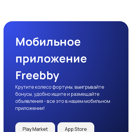
Прочие строения
Продажа квартиры
Мобильное
Гаражи и
машиноместа
приложение
Freebby
Крутите колесо фортуны, выигрывайте
бонусы, удобно ищите и размещайте
объявления - все это в нашем мобильном
приложении!
Play Market
App Store