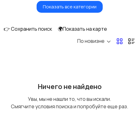
Показать все категории
Земельные участки
Аренда квартиры
длительно
👉 Сохранить поиск
🌍Показать на карте
По новизне
Аренда комнаты
Аренда дома
длительно
длительно
Аренда квартиры
Аренда комнаты
Ничего не найдено
посуточно
посуточно
Увы, мы не нашли то, что вы искали.
Смягчите условия поиска и попробуйте еще раз.
Аренда дома
Коммерческая
посуточно
недвижимость