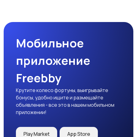
Прочие строения
Продажа квартиры
Мобильное
Гаражи и
машиноместа
приложение
Freebby
Крутите колесо фортуны, выигрывайте
бонусы, удобно ищите и размещайте
объявления - все это в нашем мобильном
приложении!
Play Market
App Store