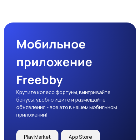
Прочие строения
Продажа квартиры
Мобильное
Гаражи и
машиноместа
приложение
Freebby
Крутите колесо фортуны, выигрывайте
бонусы, удобно ищите и размещайте
объявления - все это в нашем мобильном
приложении!
Play Market
App Store