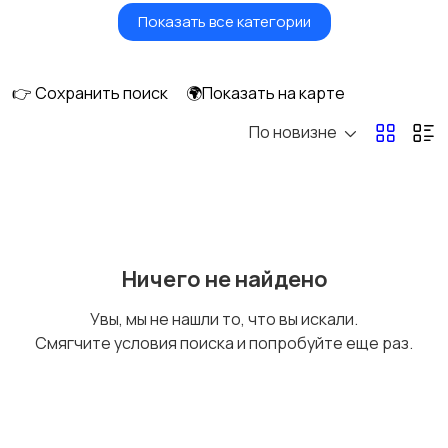
Показать все категории
Земельные участки
Аренда квартиры
длительно
👉 Сохранить поиск
🌍Показать на карте
По новизне
Аренда комнаты
Аренда дома
длительно
длительно
Аренда квартиры
Аренда комнаты
Ничего не найдено
посуточно
посуточно
Увы, мы не нашли то, что вы искали.
Смягчите условия поиска и попробуйте еще раз.
Аренда дома
Коммерческая
посуточно
недвижимость