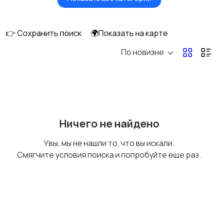
Вентиляторы
Обогреватели
👉 Сохранить поиск
🌍Показать на карте
По новизне
Газовые и
Кондиционеры и
электрические котлы
сплит-системы
Водонагреватели
Ничего не найдено
Увы, мы не нашли то, что вы искали.
Смягчите условия поиска и попробуйте еще раз.