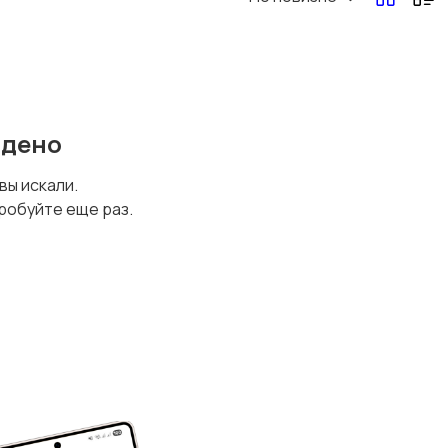
йдено
 вы искали.
робуйте еще раз.