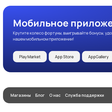
Мобильное приложе
Крутите колесо фортуны, выигрывайте бонусы, удо
нашем мобильном приложении!
Play Market
App Store
AppGallery
Магазины
Блог
О нас
Служба поддержки