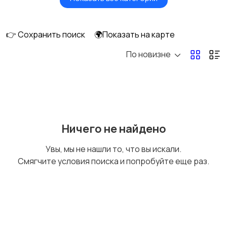
Вентиляторы
Обогреватели
👉 Сохранить поиск
🌍Показать на карте
По новизне
Газовые и
Кондиционеры и
электрические котлы
сплит-системы
Водонагреватели
Ничего не найдено
Увы, мы не нашли то, что вы искали.
Смягчите условия поиска и попробуйте еще раз.