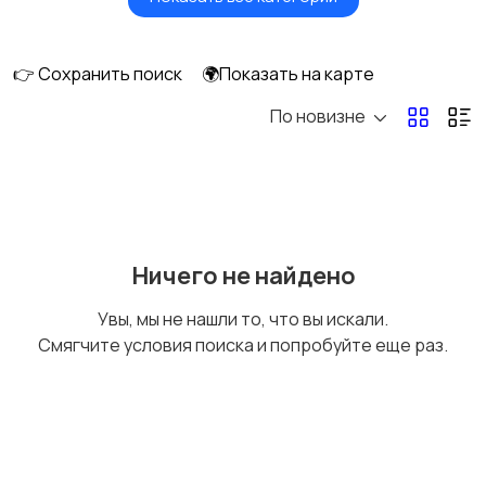
Вентиляторы
Обогреватели
👉 Сохранить поиск
🌍Показать на карте
По новизне
Газовые и
Кондиционеры и
электрические котлы
сплит-системы
Водонагреватели
Ничего не найдено
Увы, мы не нашли то, что вы искали.
Смягчите условия поиска и попробуйте еще раз.