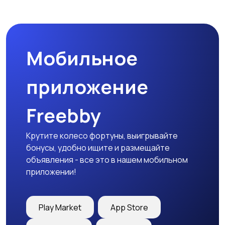
Спецодежда
Спортивная одежда
Мобильное
Футболки и поло
Штаны и шорты
приложение
Freebby
Другое
Крутите колесо фортуны, выигрывайте
бонусы, удобно ищите и размещайте
объявления - все это в нашем мобильном
приложении!
Play Market
App Store