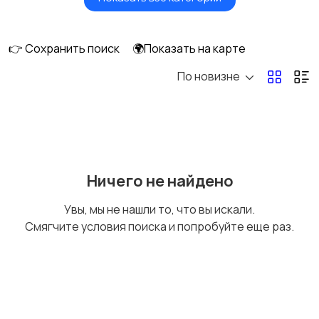
Головные уборы
Домашняя одежда
👉 Сохранить поиск
🌍Показать на карте
По новизне
Комбинезоны
Нижнее белье
Обувь
Пиджаки и костюмы
Ничего не найдено
Увы, мы не нашли то, что вы искали.
Смягчите условия поиска и попробуйте еще раз.
Рубашки
Свитеры и толстовки