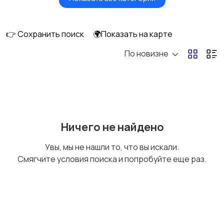
Головные уборы
Домашняя одежда
👉 Сохранить поиск
🌍Показать на карте
По новизне
Комбинезоны
Нижнее белье
Обувь
Пиджаки и костюмы
Ничего не найдено
Увы, мы не нашли то, что вы искали.
Смягчите условия поиска и попробуйте еще раз.
Рубашки
Свитеры и толстовки