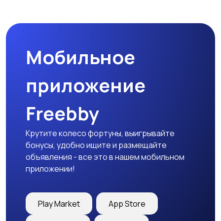
Спецодежда
Спортивная одежда
Мобильное
Футболки и поло
Штаны и шорты
приложение
Freebby
Другое
Крутите колесо фортуны, выигрывайте
бонусы, удобно ищите и размещайте
объявления - все это в нашем мобильном
приложении!
Play Market
App Store