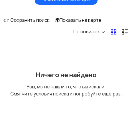
Головные уборы
Домашняя одежда
👉 Сохранить поиск
🌍Показать на карте
По новизне
Комбинезоны
Нижнее белье
Обувь
Пиджаки и костюмы
Ничего не найдено
Увы, мы не нашли то, что вы искали.
Смягчите условия поиска и попробуйте еще раз.
Рубашки
Свитеры и толстовки
1