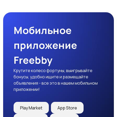
Спецодежда
Спортивная одежда
Мобильное
Футболки и поло
Штаны и шорты
приложение
Freebby
Другое
Крутите колесо фортуны, выигрывайте
бонусы, удобно ищите и размещайте
объявления - все это в нашем мобильном
приложении!
Play Market
App Store