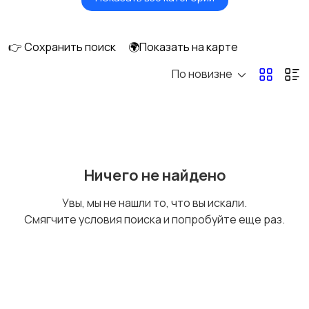
Головные уборы
Домашняя одежда
👉 Сохранить поиск
🌍Показать на карте
По новизне
Комбинезоны
Нижнее белье
Обувь
Пиджаки и костюмы
Ничего не найдено
Увы, мы не нашли то, что вы искали.
Смягчите условия поиска и попробуйте еще раз.
Рубашки
Свитеры и толстовки