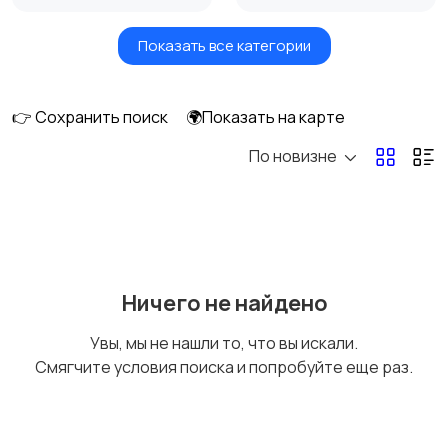
Показать все категории
Умные часы и
Стационарные
браслеты
телефоны
👉 Сохранить поиск
🌍Показать на карте
По новизне
Рации и спутниковые
Запчасти
телефоны
Внешние
Аксессуары
Ничего не найдено
аккумуляторы
Увы, мы не нашли то, что вы искали.
Смягчите условия поиска и попробуйте еще раз.