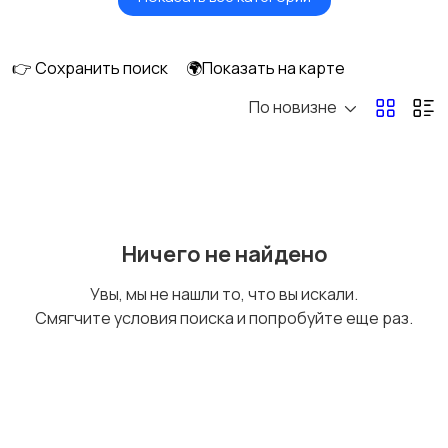
Умные часы и
Стационарные
браслеты
телефоны
👉 Сохранить поиск
🌍Показать на карте
По новизне
Рации и спутниковые
Запчасти
телефоны
Внешние
Аксессуары
Ничего не найдено
аккумуляторы
Увы, мы не нашли то, что вы искали.
Смягчите условия поиска и попробуйте еще раз.