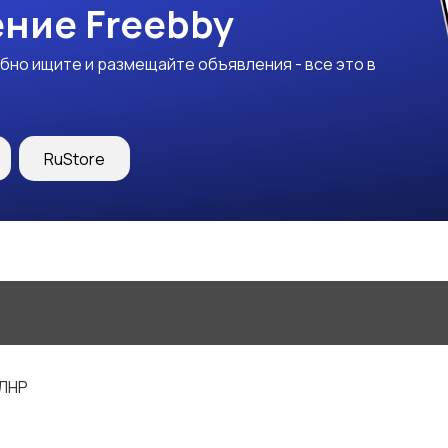
ние Freebby
бно ищите и размещайте объявления - все это в
RuStore
 ЛНР