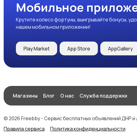
Мобильное приложе
Крутите колесо фортуны, выигрывайте бонусы, удо
нашем мобильном приложении!
Play Market
App Store
AppGallery
Магазины
Блог
О нас
Служба поддержки
© 2026 Freebby - Сервис бесплатных объявлений ДНР и
Правила сервиса
Политика конфиденциальности