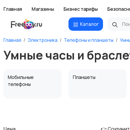
Главная
Магазины
Бизнес тарифы
Безопасн
Каталог
Главная
Электроника
Телефоны и планшеты
Умны
Умные часы и брасл
Мобильные
Планшеты
телефоны
Внешние
Аксессуары
аккумуляторы
Цена
👉 Сохранит