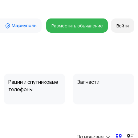
Мариуполь
Разместить объявление
Войти
Рации и спутниковые
Запчасти
телефоны
По новизне