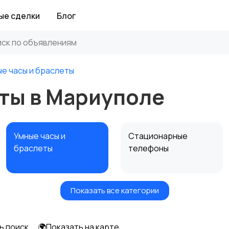
ые сделки
Блог
е часы и браслеты
еты в Мариуполе
Умные часы и
Стационарные
браслеты
телефоны
Показать все категории
ь поиск
🌍Показать на карте