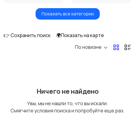
Показать все категории
Умные часы и
Стационарные
браслеты
телефоны
👉 Сохранить поиск
🌍Показать на карте
По новизне
Рации и спутниковые
Запчасти
телефоны
Внешние
Аксессуары
Ничего не найдено
аккумуляторы
Увы, мы не нашли то, что вы искали.
Смягчите условия поиска и попробуйте еще раз.