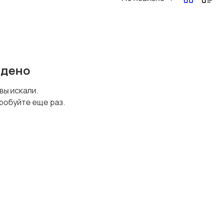
Перевозки, склад,
Продажи
закупки
йдено
Страхование
Строительство и
 вы искали.
ремонт
робуйте еще раз.
Финансы
Юриспруденция