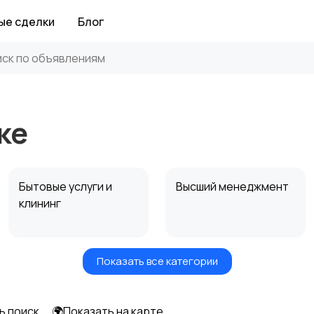
ые сделки
Блог
ке
Бытовые услуги и
Высший менеджмент
клининг
Показать все категории
Информационные
Искусство и
технологии
развлечения
ь поиск
🌍Показать на карте