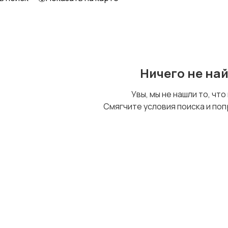
Образование и наука
Офисный персонал
Ничего не на
Сельское хозяйство
Спорт и красота
Увы, мы не нашли то, что
Смягчите условия поиска и поп
Управление
Удаленная работа
персоналом