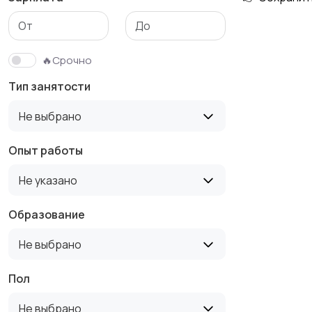
Медицина
Начало карьеры
🔥Срочно
Тип занятости
Производство
Рестораны и
Не выбрано
общепит
Опыт работы
Не указано
Туризм и гостиницы
Управление
недвижимостью
Образование
Не выбрано
Пол
Не выбрано