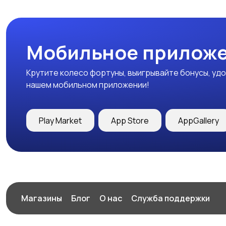
Мобильное приложе
Крутите колесо фортуны, выигрывайте бонусы, удо
нашем мобильном приложении!
Play Market
App Store
AppGallery
Магазины
Блог
О нас
Служба поддержки