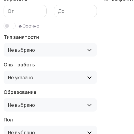
Медицина
Начало карьеры
🔥Срочно
Тип занятости
Производство
Рестораны и
Не выбрано
общепит
Опыт работы
Не указано
Туризм и гостиницы
Управление
недвижимостью
Образование
Не выбрано
Пол
Не выбрано