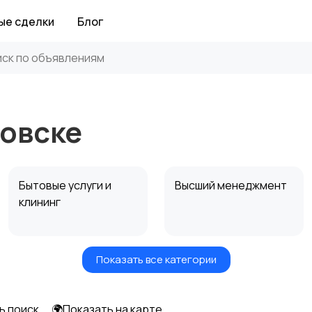
ые сделки
Блог
зовске
Бытовые услуги и
Высший менеджмент
клининг
Показать все категории
Информационные
Искусство и
технологии
развлечения
ь поиск
🌍Показать на карте