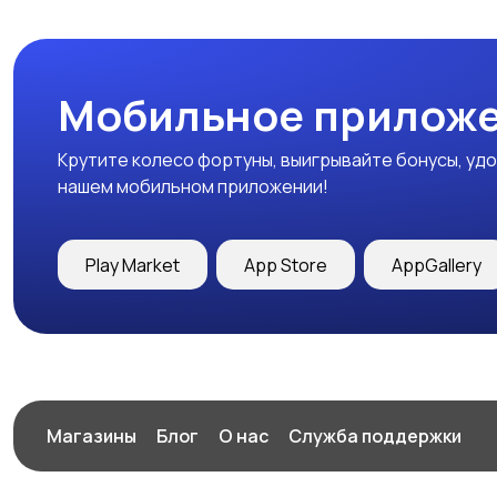
Мобильное приложе
Крутите колесо фортуны, выигрывайте бонусы, удо
нашем мобильном приложении!
Play Market
App Store
AppGallery
Магазины
Блог
О нас
Служба поддержки