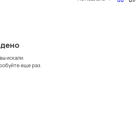
Перевозки, склад,
Продажи
закупки
йдено
Страхование
Строительство и
 вы искали.
ремонт
робуйте еще раз.
Финансы
Юриспруденция