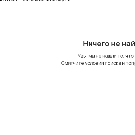
Образование и наука
Офисный персонал
Ничего не на
Сельское хозяйство
Спорт и красота
Увы, мы не нашли то, что
Смягчите условия поиска и поп
Управление
Удаленная работа
персоналом