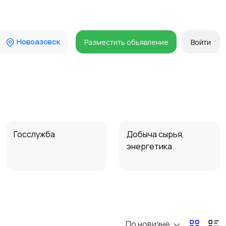
Новоазовск
Разместить объявление
Войти
Госслужба
Добыча сырья,
энергетика
Магазины
Маркетинг и реклама
По новизне