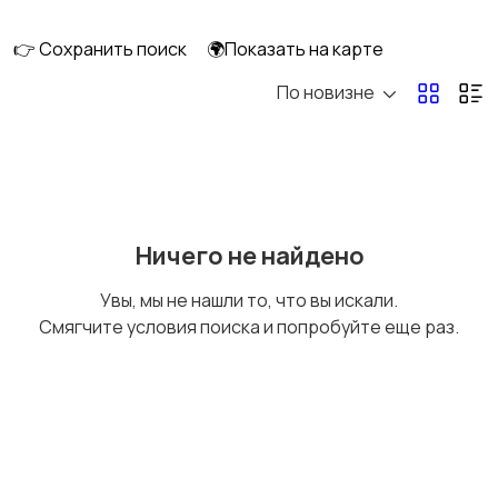
клининг
👉 Сохранить поиск
🌍Показать на карте
По новизне
Госслужба
Добыча сырья,
энергетика
Домашний персонал
Издательства и СМИ
Ничего не найдено
Увы, мы не нашли то, что вы искали.
Смягчите условия поиска и попробуйте еще раз.
Информационные
Искусство и
технологии
развлечения
Магазины
Маркетинг и реклама