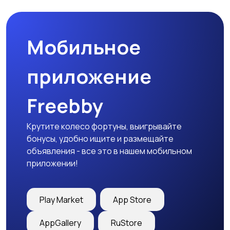
Мобильное
Медицина
Начало карьеры
приложение
Freebby
Образование и наука
Офисный персонал
Крутите колесо фортуны, выигрывайте
бонусы, удобно ищите и размещайте
объявления - все это в нашем мобильном
приложении!
Перевозки, склад,
Продажи
закупки
Play Market
App Store
AppGallery
RuStore