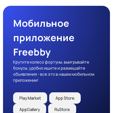
Мобильное
Медицина
Начало карьеры
приложение
Freebby
Образование и наука
Офисный персонал
Крутите колесо фортуны, выигрывайте
бонусы, удобно ищите и размещайте
объявления - все это в нашем мобильном
приложении!
Перевозки, склад,
Продажи
закупки
Play Market
App Store
AppGallery
RuStore