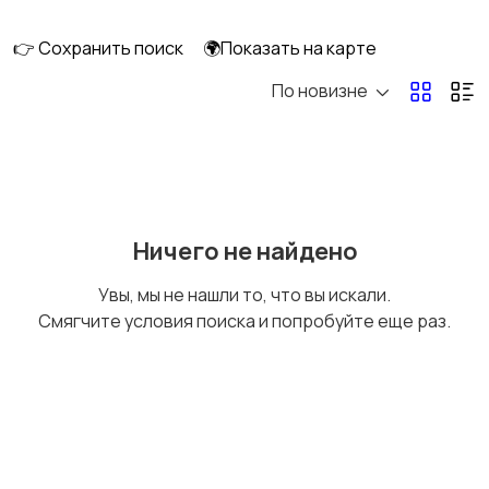
клининг
👉 Сохранить поиск
🌍Показать на карте
По новизне
Госслужба
Добыча сырья,
энергетика
Домашний персонал
Издательства и СМИ
Ничего не найдено
Увы, мы не нашли то, что вы искали.
Смягчите условия поиска и попробуйте еще раз.
Информационные
Искусство и
технологии
развлечения
Магазины
Маркетинг и реклама