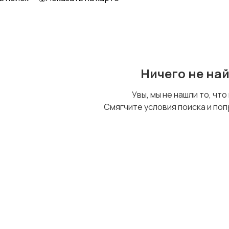
Образование и наука
Офисный персонал
Ничего не на
Сельское хозяйство
Спорт и красота
Увы, мы не нашли то, что
Смягчите условия поиска и поп
Управление
Финансы
персоналом