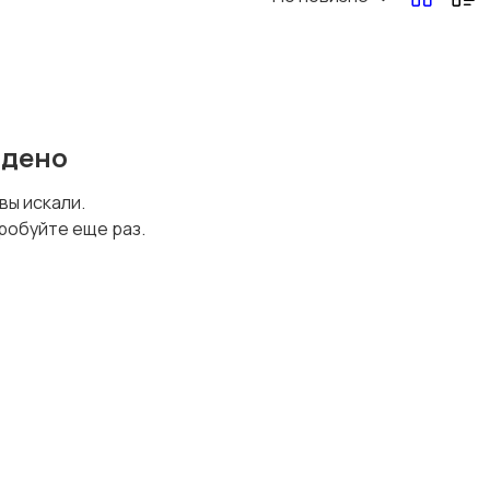
Перевозки, склад,
Продажи
закупки
йдено
Страхование
Строительство и
 вы искали.
ремонт
робуйте еще раз.
Юриспруденция
Удаленная работа