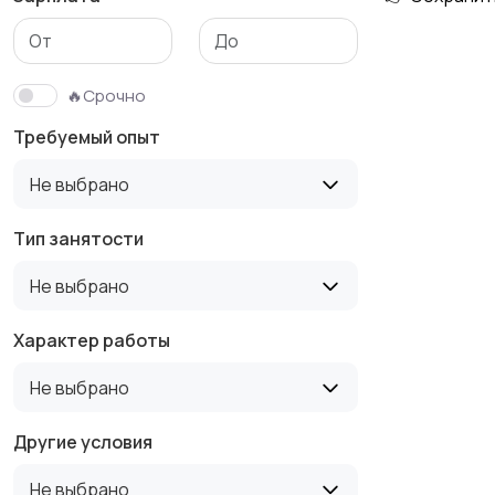
Медицина
Начало карьеры
🔥Срочно
Требуемый опыт
Производство
Рестораны и
Не выбрано
общепит
Тип занятости
Не выбрано
Туризм и гостиницы
Управление
недвижимостью
Характер работы
Не выбрано
Другие условия
Не выбрано