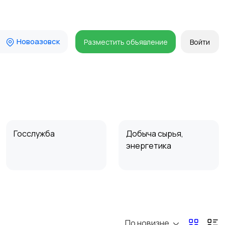
Новоазовск
Разместить объявление
Войти
Госслужба
Добыча сырья,
энергетика
Магазины
Маркетинг и реклама
По новизне