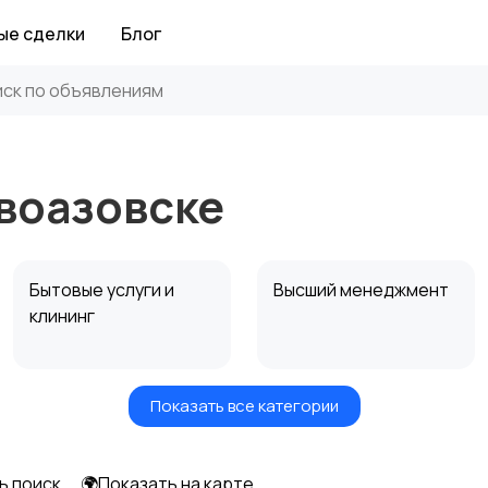
ые сделки
Блог
овоазовске
Бытовые услуги и
Высший менеджмент
клининг
Показать все категории
Информационные
Искусство и
технологии
развлечения
ь поиск
🌍Показать на карте