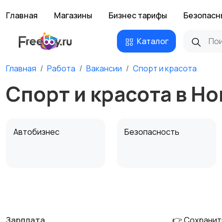
Главная
Магазины
Бизнес тарифы
Безопасн
Каталог
Главная
Работа
Вакансии
Спорт и красота
Спорт и красота в Н
Автобизнес
Безопасность
Домашний персонал
Издательства и СМИ
Зарплата
👉 Сохранит