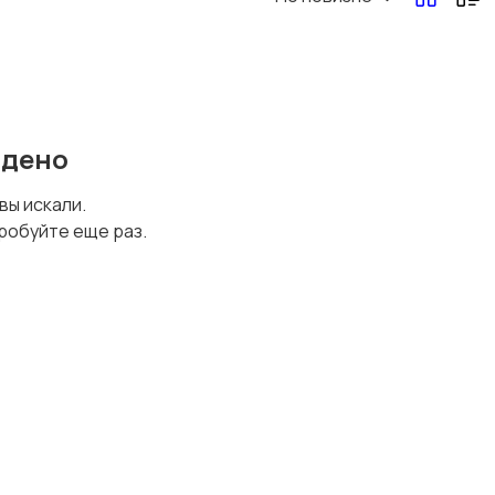
Перевозки, склад,
Продажи
закупки
йдено
Страхование
Строительство и
 вы искали.
ремонт
робуйте еще раз.
Юриспруденция
Удаленная работа
1