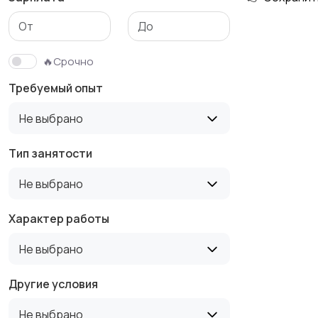
Медицина
Начало карьеры
🔥Срочно
Требуемый опыт
Производство
Рестораны и
Не выбрано
общепит
Тип занятости
Не выбрано
Туризм и гостиницы
Управление
недвижимостью
Характер работы
Не выбрано
Другие условия
Не выбрано