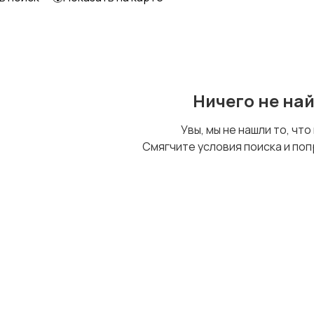
Образование и наука
Офисный персонал
Ничего не на
Сельское хозяйство
Спорт и красота
Увы, мы не нашли то, что
Смягчите условия поиска и поп
Управление
Финансы
персоналом