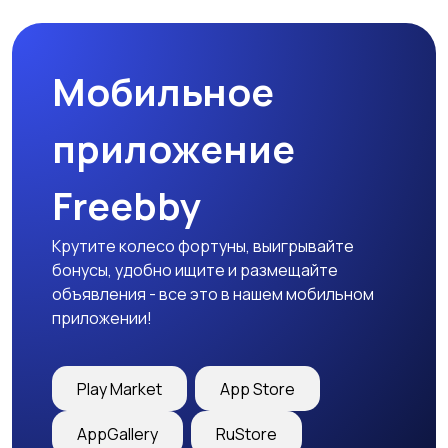
Мобильное
Медицина
Начало карьеры
приложение
Freebby
Образование и наука
Офисный персонал
Крутите колесо фортуны, выигрывайте
бонусы, удобно ищите и размещайте
объявления - все это в нашем мобильном
приложении!
Перевозки, склад,
Продажи
закупки
Play Market
App Store
AppGallery
RuStore