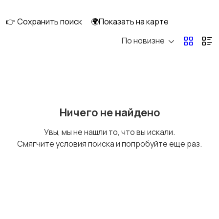
клининг
👉 Сохранить поиск
🌍Показать на карте
По новизне
Госслужба
Добыча сырья,
энергетика
Домашний персонал
Издательства и СМИ
Ничего не найдено
Увы, мы не нашли то, что вы искали.
Смягчите условия поиска и попробуйте еще раз.
Информационные
Искусство и
технологии
развлечения
Магазины
Маркетинг и реклама