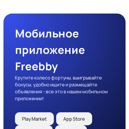
Микроволновые печи
Кофеварки и
кофемолки
Мобильное
Бутербродницы,
Кухонные комбайны,
сэндвичницы,
блендеры и миксеры
приложение
тостеры
Freebby
Крутите колесо фортуны, выигрывайте
бонусы, удобно ищите и размещайте
объявления - все это в нашем мобильном
приложении!
Play Market
App Store