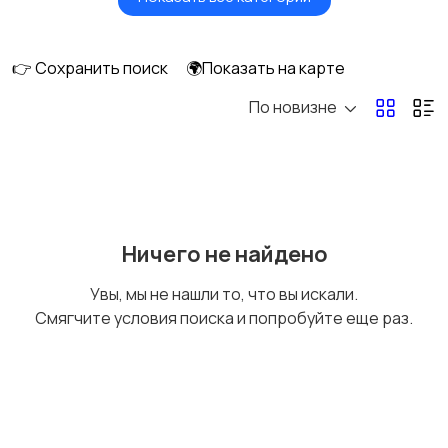
Сушилки для овощей
Грили, шашлычницы,
и фруктов
фритюры
👉 Сохранить поиск
🌍Показать на карте
По новизне
Хлебопечи
Чайники и термопоты
Соковыжималки
Мясорубки
Ничего не найдено
Увы, мы не нашли то, что вы искали.
Смягчите условия поиска и попробуйте еще раз.
Мультиварки и
Кухонные весы
скороварки