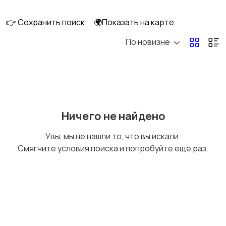
👉 Сохранить поиск
🌍Показать на карте
По новизне
Кормление и питание
Купание
Детская мебель
Подгузники и горшки
Ничего не найдено
Увы, мы не нашли то, что вы искали.
Смягчите условия поиска и попробуйте еще раз.
Радио- и видеоняни
Товары для мам
Товары для учебы
Прочие детские