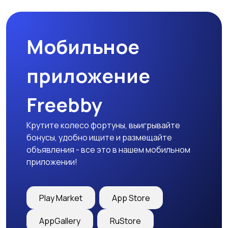
товары
Мобильное
Детская одежда
Детская обувь
приложение
Freebby
Детский транспорт
Крутите колесо фортуны, выигрывайте
бонусы, удобно ищите и размещайте
объявления - все это в нашем мобильном
приложении!
Play Market
App Store
AppGallery
RuStore